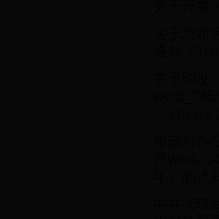
关于开展“
关于发布
通知
2018
关于印发《2
word_
2018-03-
市政府办公室
开word_
年）的通
中共365be