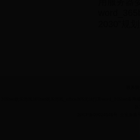
用服务器委 
word_
2030”
联系我
365bet娱乐游戏365bet娱乐游戏_office365无法打开word_365bet
器
苏ICP备09024546号
公安备案号：