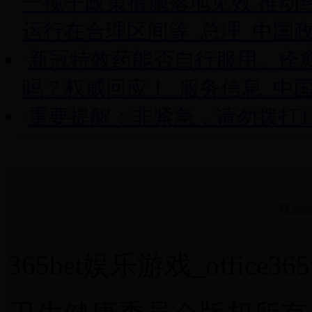
一揽子政策措施落地见效 推动
运行在合理区间等_总理_中国
·
新冠特效药能否自行服用、痊
吗？权威回应！_服务信息_中
·
重要提醒：非紧急，请勿拨打1
联系
365bet娱乐游戏_office