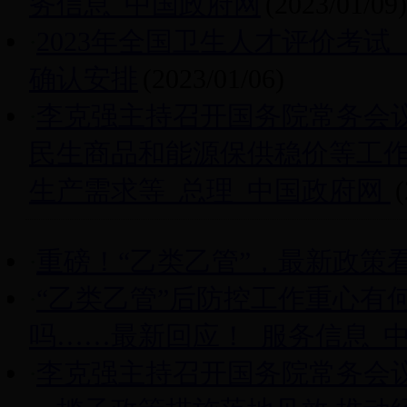
务信息_中国政府网
(2023/01/09)
·
2023年全国卫生人才评价考
确认安排
(2023/01/06)
·
李克强主持召开国务院常务会议
民生商品和能源保供稳价等工作
生产需求等_总理_中国政府网
(
·
重磅！“乙类乙管”，最新政策
·
“乙类乙管”后防控工作重心有
吗……最新回应！_服务信息_
·
李克强主持召开国务院常务会议